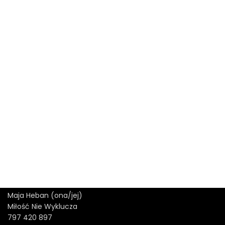
Maja Heban (ona/jej)
Miłość Nie Wyklucza
797 420 897